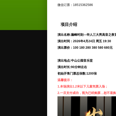
微信订票：18515362586
项目介绍
演出名称:
巅峰时刻—华人三大男高音之夜
演出时间：
2026年4月24日 周五 19:30
演出票价：100 180 280 380 580 680元
演出地点:中山公园音乐堂
演出时长:90分钟左右
初始开售门票总张数:1200张
温馨提示：
1.本场演出1.2米以下儿童凭票入场；
2.一旦支付成功，视为已经购票，恕不退