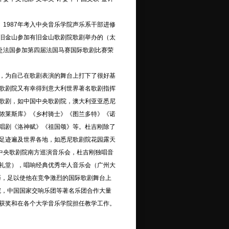
。1987年考入中央音乐学院声乐系干部进修
美国旧金山参加有旧金山歌剧院歌剧举办的（太
国赴法国参加第四届法国马赛国际歌剧比赛荣
，为自己在歌剧表演的舞台上打下了很好基
歌剧院又有幸得到意大利世界著名歌剧指挥
歌剧，如中国中央歌剧院，澳大利亚亚悉尼
侬莱斯库》《乡村骑士》《图兰多特》《诺
唱剧《洛神赋》《祖国颂》等。杜吉刚除了
足迹遍及世界各地，如悉尼歌剧院花园露天
中央歌剧院南方巡演音乐会，杜吉刚独唱音
礼堂），唱响经典优秀华人音乐会（广州大
巧，足以使他在竞争激烈的国际歌剧舞台上
院，中国国家交响乐团等著名乐团合作大量
获奖和在各个大学音乐学院担任教学工作。