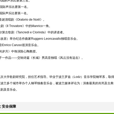
ballé国际声乐比赛第三名。
biana国际声乐比赛第一名。
rese国际声乐比赛第一名。
唱剧《Oratorio de Noël》。
l Trovatore》中的Manrico一角。
歌剧《Tancredi e Clorinda》中的讲述者。
洛故居）举办纪念作曲家Ruggero Leoncavallo独唱音乐会。
nrico Caruso巡演音乐会。
奋斗的岁月》中饰演陈心陶教授。
演张千一作品——交响诗篇《长城》男高音独唱《风云没有远去》。
京大学歌剧研究院，担任艺术指导。毕业于波兰罗兹（Lodz）音乐学院钢琴系，取
在波兰多个城市举办个人钢琴独奏音乐会，被波兰媒体评论为：演奏最美的肖邦及古典
歌剧及音乐会。
 安全保障