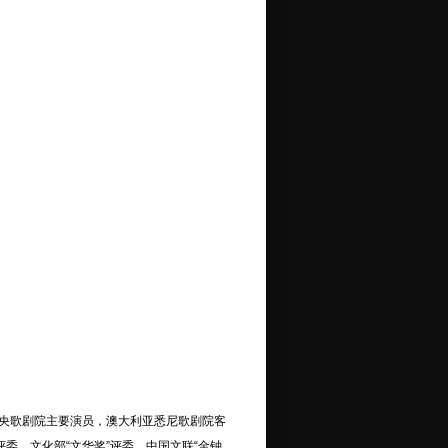
央歌剧院主要演员，澳大利亚悉尼歌剧院客
委，文化部“文华奖”评委，中国文联“金钟