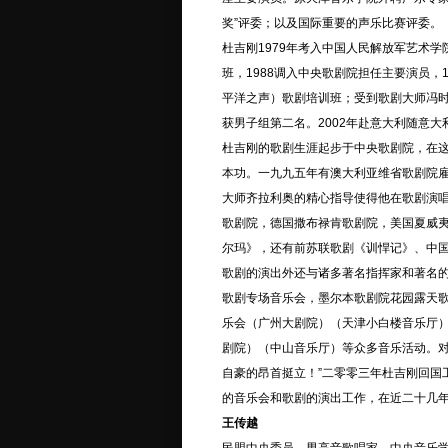
奖”评委；以及国际重要的声乐比赛评委。
杜吉刚1979年考入中国人民解放军艺术学
班，1988调入中央歌剧院担任主要演员，
平洋之声）歌剧培训班；受到歌剧大师冯时
获男子组第二名。2002年赴意大利随意
杜吉刚的歌剧生涯起步于中央歌剧院，在
本功。一九九五年有澳大利亚维省歌剧院
大师齐拉利奥的精心指导使得他在歌剧演
歌剧院，德国撒布禄肯歌剧院，美国夏威
尔玛》，还有前苏联歌剧《训悍记》、中
歌剧的演出外还与诸多著名指挥家和著名
歌剧专场音乐会，墨尔本歌剧院花园露天歌
乐会（广州大剧院）（天津小白楼音乐厅
剧院）（中山音乐厅）等众多音乐活动。对
自豪的昂首挺立！”二零零三年杜吉刚回国
的音乐会和歌剧的演出工作，在近二十几
王传越