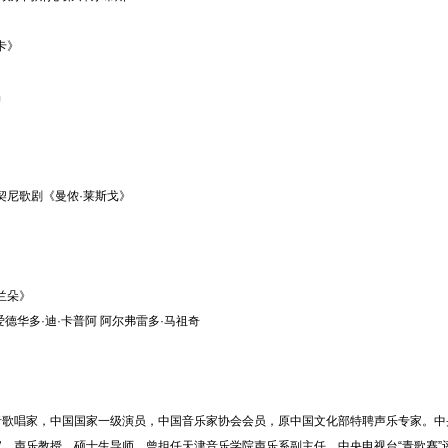
卡》
晶
契尼歌剧《曼侬·莱斯戈》
兰朵》
爱德华多·迪·卡普阿 阿尔弗雷多·马祖奇
音歌唱家，中国国家一级演员，中国音乐家协会会员，原中国文化部特聘声乐专家。中
，声乐教授，硕士生导师，曾担任天津音乐学院声乐系副主任，中央电视台“青歌赛”评