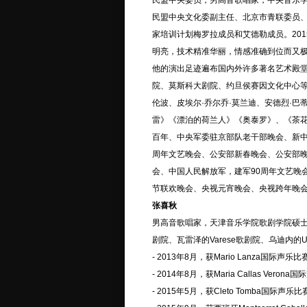
民盟中央委员，男高音歌唱家，中央音乐
民盟中央文化委副主任、北京市青联委员
家培训计划梅罗拉成员和艾德勒成员。20
明亮，技术精准华丽，情感准确到位而又极
他的演出足迹遍布国内外许多著名艺术殿
院、莫斯科大剧院、约旦侯赛因文化中心等
伦波、皮埃尔·乔尔乔·莫兰迪、安德烈·
雷》《漂泊的荷兰人》《奥泰罗》、《茶
百年、中央军委驻京部队老干部晚会、新中
周年文艺晚会、公安部新春晚会、公安部晚
会、中国人民解放军，建军90周年文艺晚
节联欢晚会、央视元宵晚会、央视跨年晚
张喜秋
男高音歌唱家，天津音乐学院歌剧学院硕士生导师。他
剧院、瓦雷泽的Varese歌剧院、乌迪内的
- 2013年8月，获Mario Lanza国际声
- 2014年8月，获Maria Callas Verona
- 2015年5月，获Cleto Tomba国际声