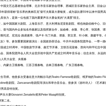
学院博士生导师、中国青年歌唱家学术委员会主任、
、中国文艺志愿者协会理事、北京市音乐家协会理事、西城区音乐家协会主席、旧金山
15年获得堪称“音乐界的奥林匹克”柴可夫斯基大赛银奖，成为该比赛55年以来中国男
具张力，是第一位包揽了国内重要声乐大赛金奖的“大满贯”得主。
堂，如中国国家大剧院、上海音乐厅、意大利博洛尼亚歌剧院、维也纳勋伯格中心、旧
。曾与国内外众多知名作曲家以及指挥家合作，如俞峰、余隆、李心草、张国勇、谭利
巴蒂斯托尼、尼克拉·路易索蒂、强卢卡·马丁内基、谭盾、郭文景、叶小纲、唐建平等
花女》等。参加重要国家级演出：全国政协茶话会、中共中央国务院团拜会、一带一路
国成立65周年、中国歌剧节开幕、曲艺节开幕、文联百花迎春、胜利与和平纪念中国
会、国务院团拜会人民大会堂庆祝中国共产党成立95周年音乐会；信念永恒、永远的
会人民大会堂、央视春
会、内蒙古卫视春晚、江苏卫视春晚、吉林卫视春晚、广东卫视春晚。
曾多次受邀在意大利帕尔马的Teatro Farnese歌剧院、维罗纳的Teatro Filarmon
Udine歌剧院、Zancanaro歌剧院等演出和举办音乐会。曾参演《游吟诗人》《艺
乐比赛男高音特别奖。
国际声乐大赛Giovanni Zenatello奖和Peter Maag特别奖。
乐比赛第二名。