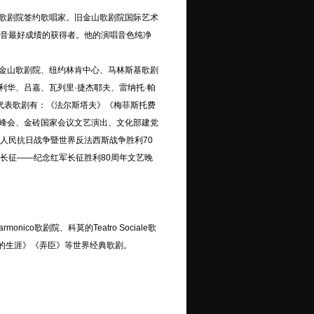
歌剧院签约歌唱家。旧金山歌剧院国际艺术
高音最好成绩的获得者。他的演唱音色纯净
金山歌剧院、纽约林肯中心、马林斯基歌剧
华、吕嘉、瓦列里·捷杰耶夫、雷纳托·帕
。代表歌剧有：《法尔斯塔夫》《梅菲斯托费
峰会、金砖国家会议文艺演出、文化部建党
人民抗日战争暨世界反法西斯战争胜利70
长征——纪念红军长征胜利80周年文艺晚
ico歌剧院、科莫的Teatro Sociale歌
术家的生涯》《弄臣》等世界经典歌剧。