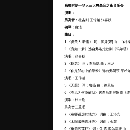
巅峰时刻—华人三大男高音之夜音乐会
演出：
男高音：
杜吉刚 王传越 张喜秋
钢琴：
白洁
曲目：
1.《虞美人·听雨》 词：蒋捷[宋] 曲：白栋
2.《宛如一梦》选自弗洛托歌剧《玛尔塔》
演唱：张喜秋
3.《锦瑟》 词：李商隐 曲：王龙
4.《你是我心中的挚爱》选自弗朗茨·莱哈
演唱：王传越
5.《无题》 词：鲁迅 曲：徐景新
6.《春风为何唤醒我》选自马斯涅歌剧《
演唱：杜吉刚
男高音三重唱：
7.《在哪遥远的地方》 词曲：王洛宾
8.《太阳出来喜洋洋》 词曲：金鼓
9.《重归苏莲托》 词：G·第·库尔蒂斯 曲