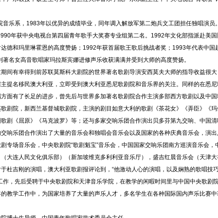
院音乐系，1983年以优异的成绩毕业，同年调入解放军第二炮兵文工团担任独唱演员
1990年获中央电视台第四届青年歌手大奖赛专业组第二名。1992年文化部指派赴
达德和玛里琳霍恩的高度赞扬；1992年获首届歌王歌后挑战者奖；1993年代表中
大利著名女高音歌唱家玛拉斯宾娜进修声乐收获满满并受到大师的高度赞扬。
这期间有幸得到前苏联莫斯科大剧院的世界著名歌剧导演安西莫夫大师的指导收益很大
雇主提名移民澳大利亚，立即受到澳大利亚悉尼歌剧院和音乐界的关注。同样的在悉尼
唱方面有了长足的进步，曾先后与世界多加著名歌剧院合作主演多部西方歌剧以及中国
夷歌剧院，新西兰基督城歌剧院，主演的剧目如意大利的歌剧《茶花女》《弄臣》《玛
国歌剧《屈原》《马克波罗》等；还与多家交响乐团合作演出贝多芬第九交响、中国清
的交响乐团合作演出了大量的音乐会和独唱会音乐会以及国家的各种庆典音乐会，演出
剧专场音乐会，中央歌剧院“歌剧魁宝”音乐会，中国国家交响乐团南方巡演音乐会，
）（大连人民文化俱乐部）（新加坡维克多利利亚音乐厅），盛吉红晨音乐会（天津大
于杜吉刚的演唱，澳大利亚歌剧报评论到，“他激动人心的演唱，以及娴熟的歌唱技
工作，先后受聘于中央歌剧院和天津音乐学院，在教学的闲暇时间里与中国中央歌剧
年的教学工作中，为国家培养了大量的声乐人才，多名学生在各种国际国内声乐比赛中