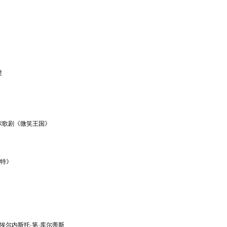
梁
尔歌剧《微笑王国》
维特》
：埃尔内斯托·第·库尔蒂斯