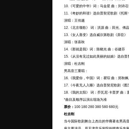
10.《可爱的中华》词：马金星 曲：刘诗召
11.《奇妙的和谐》选自普契尼歌剧《托斯
演唱：王传越
12.《北京颂歌》 词：洪源 曲：田光、傅
13.《女人善变》选自威尔第歌剧《弄臣》
演唱：张喜秋
14.《那就是我》词：陈晓光 曲：谷建芬
15.《从没有见过如此美丽的姑娘》选自普
演唱：杜吉刚
男高音三重唱：
16.《我爱你，中国》词：瞿琮 曲：郑秋枫
17.《今夜无人入睡》选自普契尼歌剧《图
18.《我的太阳》 词：乔瓦尼·卡普罗 曲：
*曲目及顺序以演出现场为准
票价：
100 180 280 380 580 680元
杜吉刚
当今国际歌剧舞台上杰出的华裔著名男高
座主要演员。原天津音乐学院外聘声乐专家