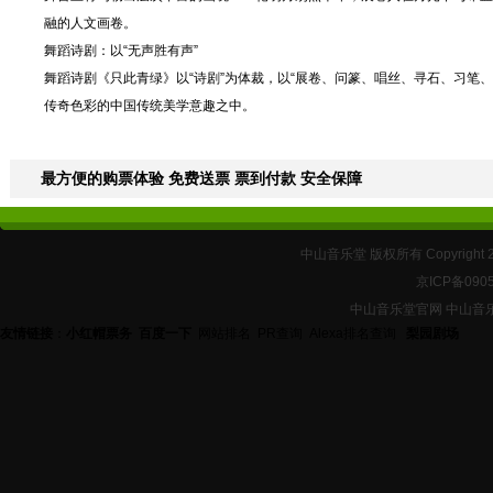
融的人文画卷。
舞蹈诗剧：以“无声胜有声”
舞蹈诗剧《只此青绿》以“诗剧”为体裁，以“展卷、问篆、唱丝、寻石、习笔
传奇色彩的中国传统美学意趣之中。
最方便的购票体验 免费送票 票到付款 安全保障
中山音乐堂 版权所有 Copyright 
京ICP备090
中山音乐堂官网 中山音
友情链接
：
小红帽票务
百度一下
网站排名
PR查询
Alexa排名查询
梨园剧场