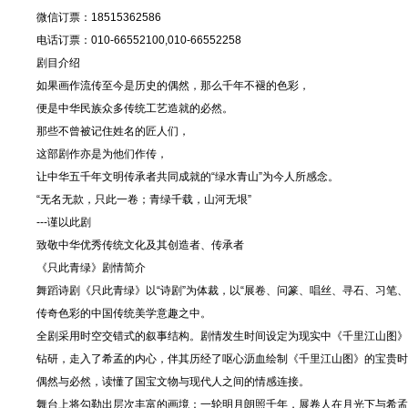
微信订票：18515362586
电话订票：010-66552100,010-66552258
剧目介绍
如果画作流传至今是历史的偶然，那么千年不褪的色彩，
便是中华民族众多传统工艺造就的必然。
那些不曾被记住姓名的匠人们，
这部剧作亦是为他们作传，
让中华五千年文明传承者共同成就的“绿水青山”为今人所感念。
“无名无款，只此一卷；青绿千载，山河无垠”
---谨以此剧
致敬中华优秀传统文化及其创造者、传承者
《只此青绿》剧情简介
舞蹈诗剧《只此青绿》以“诗剧”为体裁，以“展卷、问篆、唱丝、寻石、习笔
传奇色彩的中国传统美学意趣之中。
全剧采用时空交错式的叙事结构。剧情发生时间设定为现实中《千里江山图》
钻研，走入了希孟的内心，伴其历经了呕心沥血绘制《千里江山图》的宝贵时光
偶然与必然，读懂了国宝文物与现代人之间的情感连接。
舞台上将勾勒出层次丰富的画境：一轮明月朗照千年，展卷人在月光下与希孟