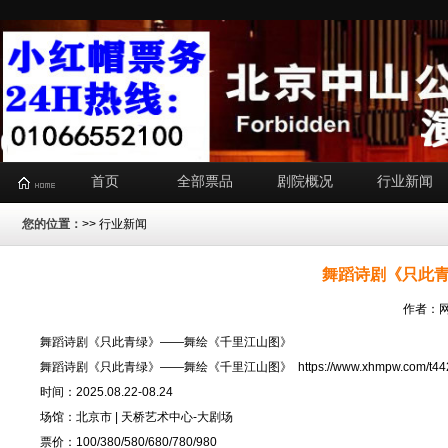
首页
全部票品
剧院概况
行业新闻
您的位置：
>>
行业新闻
舞蹈诗剧《只此
作者：网
舞蹈诗剧《只此青绿》——舞绘《千里江山图》
舞蹈诗剧《只此青绿》——舞绘《千里江山图》
https://www.xhmpw.com/t44
时间：2025.08.22-08.24
场馆：北京市 | 天桥艺术中心-大剧场
票价：100/380/580/680/780/980