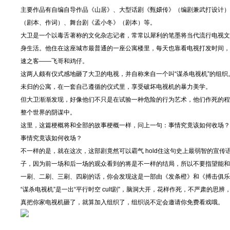
主要作品有自编自导作品《山居》、大型话剧《甄嬛传》（编剧兼武打设计）
（剧本、作词）、舞台剧《孟小冬》（剧本）等。
大卫是一个以毒舌著称的文化杂志记者，常常以犀利的笔墨将当代流行电视文
身生活。他住在这座城市最普通的一座公寓楼里，每天也靠看电视打发时间，
速之客——飞哥和鸡仔。
这两人颇有仪式感地砸了大卫的电视，并自称来自一个叫“谋杀电视机”的组
未归的公寓，在一套自己遵循的仪式里，享受破坏电视机的暴力美学。
但大卫渐渐发现，好像他们不只是在试验一种危险的行为艺术，他们作死的程度
整个世界的阴谋中。
这里，这篇梗概将和全部的故事梗概一样，问上一句：事情究竟该如何收场？
事情究竟该如何收场？
不一样的是，就在这次，这部剧竟然可以霸气 hold住这句史上最弱智的宣
子，因为前一场和后一场的观众看到的将是不一样的结局，所以不要指望能和
一刷、二刷、三刷、四刷的话，你会发现这是一部由《发条橙》和《搏击俱乐
“谋杀电视机”是一出“平行时空 cult剧”，脑洞大开，花样作死，不严肃的思
真把你家电视机砸了，就算加入组织了，组织说不定会邀请你免费看戏哦。