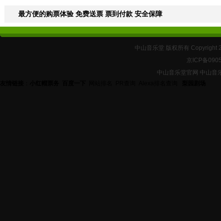
最方便的购票体验 免费送票 票到付款 安全保障
中山音乐堂 版权所有 Copyright 
京ICP备090
中山音乐堂官网 中山音
友情链接
：
小红帽票务
百度一下
网站排名
PR查询
Alexa排名查询
梨园剧场