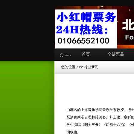
首页
全部票品
您的位置：
>>
行业新闻
由著名的上海音乐学院音乐学系教授、博
琶演奏家汤云理和陆笑姿、舒士纹、章昕如
学生演唱《阳关三叠》《胡笳十八拍》《长
词歌曲。