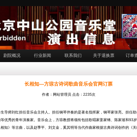
剧院概况
行业新闻
联系我们
关于退换票
订单
长相知—方琼古诗词歌曲音乐会官网订票
作者：网站管理员 点击：2235次
士生导师刘红担任音乐会主持人。担任钢琴伴奏的是著名指挥家，钢琴家张亮。担任助
等优秀的青年演奏家。音乐会上，方琼教授将领衔包括歌唱家姜家锵、陈家坡和93
相知》等古曲，以及赵季平、刘文金，奚其明等当代作曲家根据古典诗词创作的《关