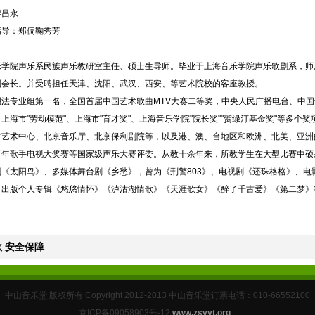
廖昌永
指导：郑倜鞠秀芳
乐学院声乐系民族声乐教研室主任、硕士生导师。毕业于上海音乐学院声乐歌剧系，师
副会长。并受聘担任天津、沈阳、武汉、西安、等艺术院校的客座教授。
法专业组第一名，全国首届中国艺术歌曲MTV大赛二等奖，中央人民广播电台、中国音
上海市"劳动模范"、上海市"育才奖"、上海音乐学院"院长奖""贺绿汀基金奖"等多个奖
艺术中心、北京音乐厅、北京保利剧院等，以及港、澳、台地区和欧洲、北美、亚洲
青年歌手电视大奖赛等国家级声乐大赛评委。从教十余年来，所教学生在大型比赛中硕
《太阳鸟》、多媒体舞台剧《乡愁》，曾为《刑警803》、电视剧《还珠格格》、电
，出版个人专辑《悠悠情怀》《泸沽湖情歌》《天涯歌女》《醉了千古爱》《第二梦》
 安全保障
中山音乐堂 版权所有 Copyright 2012-2013 中山音乐堂订票电话：010-66552100
京ICP备09058903号-12
www.zsyyt.org