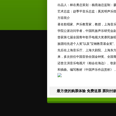
出品人：林在勇总策划：杨燕迪总监制：
艺术总监：赵季平音乐总监：奚其明声乐
方琼简介
著名歌唱家、声乐教育家，教授，上海音
学院公派访问学者，中国民族声乐研究会
曾获第七届全国青年歌手电视大奖赛民族唱
族团结先进个人奖"以及"宝钢教育基金奖"、
先后在上海音乐厅、上海大剧院、上海东方
来，多次担任中国音协全国金钟奖、全国
还曾主演音乐电视片《相会在海边》、歌剧
和插曲。编写教材《中国声乐作品赏析》
最方便的购票体验 免费送票 票到付款