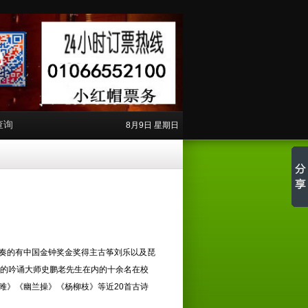
查询
8月9日 星期日
奏的有中国金钟奖金奖得主古筝刘乐以及琵
岁的吟诵大师史鹏老先生在内的十余名在校
雎》《幽兰操》《杨柳枝》等近20首古诗