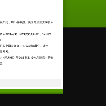
从郑倜，周小燕教授。美国马里兰大学音乐
乐家协会"最 佳民歌女演唱奖"，"全国民
项。
的多个国家举办了40多场演唱会。近年
果累累。
影《理发师》等20多部影视作品演唱主题歌
等。