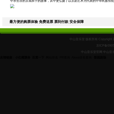
中求生存的京戏班子的故事，从中更弘扬了以京剧艺术为代表的中华民族传统
最方便的购票体验 免费送票 票到付款 安全保障
中山音乐堂 版权所有 Copyright 
京ICP备090
中山音乐堂官网 中山音
友情链接
：
小红帽票务
百度一下
网站排名
PR查询
Alexa排名查询
梨园剧场