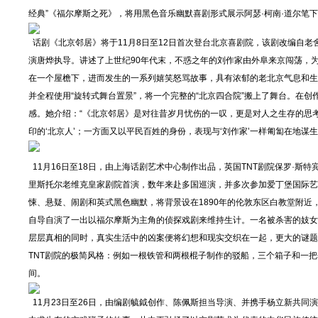
经典”《福尔摩斯之死》，将用黑色音乐幽默喜剧形式展示阿瑟·柯南·道尔笔
话剧《北京邻居》将于11月8日至12日首次登台北京喜剧院，该剧改编自
演唐烨执导。讲述了上世纪90年代末，不惑之年的刘作家由外阜来京闯荡，为的
在一个屋檐下，进而发生的一系列嬉笑怒骂故事，具有浓郁的老北京气息和生
并全程使用“旋转式舞台置景”，将一个完整的“北京四合院”搬上了舞台。在
感。她介绍：“《北京邻居》是对往昔岁月忧伤的一叹，更是对人之生存的思考
印的‘北京人’；一方面又以平民百姓的身份，表现与‘刘作家’一样匍匐在地
11月16日至18日，由上海话剧艺术中心制作出品，英国TNT剧院保罗·斯特
里斯托尔老维克皇家剧院首演，数年来赴多国巡演，并多次参加爱丁堡国际艺
悚、悬疑、闹剧和英式黑色幽默，将背景设在1890年的伦敦东区白教堂附
自导自演了一出以福尔摩斯为主角的侦探戏剧来维持生计。一名被杀害的妓女
层层真相的同时，真实生活中的凶案便将幻想和现实交织在一起，更大的谜题
TNT剧院的极简风格：例如一根铁管和两根棍子制作的驳船，三个箱子和一
间。
11月23日至26日，由编剧毓鉞创作、陈佩斯担当导演、并携手杨立新共同