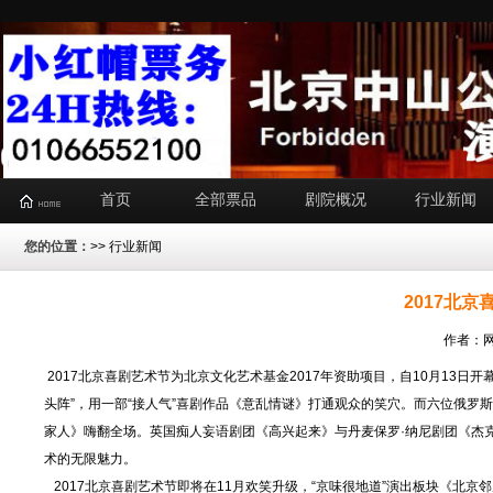
首页
全部票品
剧院概况
行业新闻
您的位置：
>>
行业新闻
2017北
作者：网
2017北京喜剧艺术节为北京文化艺术基金2017年资助项目，自10月13日
头阵”，用一部“接人气”喜剧作品《意乱情谜》打通观众的笑穴。而六位俄
家人》嗨翻全场。英国痴人妄语剧团《高兴起来》与丹麦保罗·纳尼剧团《杰
术的无限魅力。
2017北京喜剧艺术节即将在11月欢笑升级，“京味很地道”演出板块《北